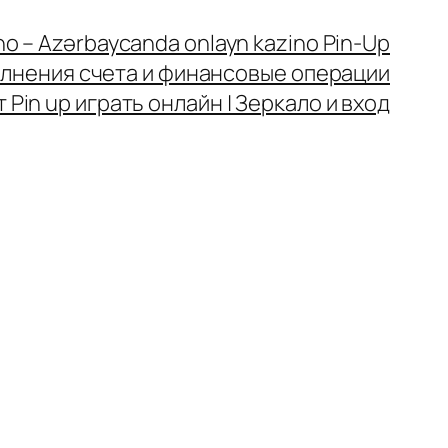
no – Azərbaycanda onlayn kazino Pin-Up
олнения счета и финансовые операции
Pin up играть онлайн | Зеркало и вход