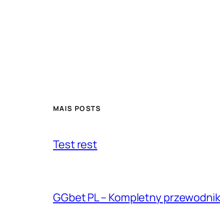
MAIS POSTS
Test rest
GGbet PL – Kompletny przewodnik 