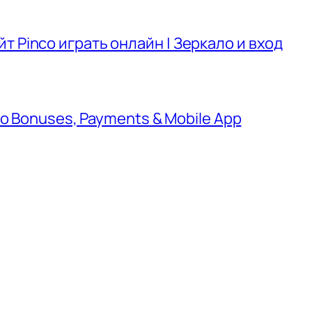
т Pinco играть онлайн | Зеркало и вход
 to Bonuses, Payments & Mobile App