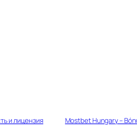
ть и лицензия
Mostbet Hungary – Bón