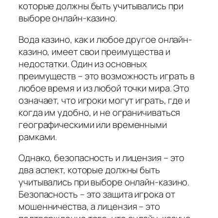
которые должны быть учитывались при
выборе онлайн-казино.
Вода казино, как и любое другое онлайн-
казино, имеет свои преимущества и
недостатки. Один из основных
преимуществ – это возможность играть в
любое время и из любой точки мира. Это
означает, что игроки могут играть, где и
когда им удобно, и не ограничиваться
географическими или временными
рамками.
Однако, безопасность и лицензия – это
два аспект, которые должны быть
учитывались при выборе онлайн-казино.
Безопасность – это защита игрока от
мошенничества, а лицензия – это