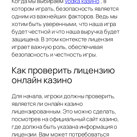
Когда мы выбираем
vodka казино
, в
котором играть, безопасность является
одним из важнейших факторов. Ведь мы
хотим быть уверенными, что наша игра
будет честной и что наша выручка будет
защищена. В этом контексте лицензия
играет важную роль, обеспечивая
безопасность и честность игры.
Как проверить лицензию
онлайн казино
Для начала, игроки должны проверить,
является ли онлайн казино
лицензированным. Это можно сделать,
посмотрев на официальный сайт казино,
где должна быть указана информация о
лицензии. Вам может потребоваться