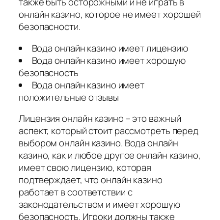
также быть осторожными и не играть в
онлайн казино, которое не имеет хорошей
безопасности.
Вода онлайн казино имеет лицензию
Вода онлайн казино имеет хорошую
безопасность
Вода онлайн казино имеет
положительные отзывы
Лицензия онлайн казино – это важный
аспект, который стоит рассмотреть перед
выбором онлайн казино. Вода онлайн
казино, как и любое другое онлайн казино,
имеет свою лицензию, которая
подтверждает, что онлайн казино
работает в соответствии с
законодательством и имеет хорошую
безопасность. Игроки должны также