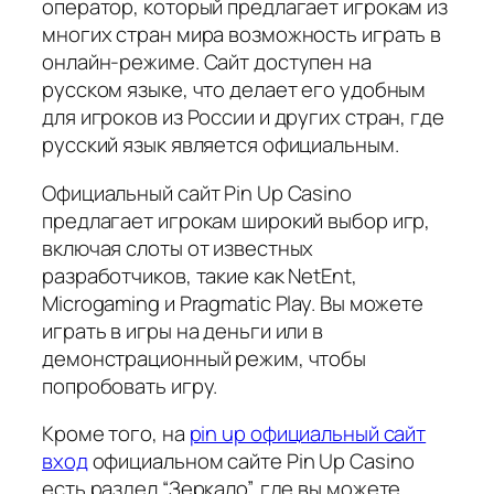
оператор, который предлагает игрокам из
многих стран мира возможность играть в
онлайн-режиме. Сайт доступен на
русском языке, что делает его удобным
для игроков из России и других стран, где
русский язык является официальным.
Официальный сайт Pin Up Casino
предлагает игрокам широкий выбор игр,
включая слоты от известных
разработчиков, такие как NetEnt,
Microgaming и Pragmatic Play. Вы можете
играть в игры на деньги или в
демонстрационный режим, чтобы
попробовать игру.
Кроме того, на
pin up официальный сайт
вход
официальном сайте Pin Up Casino
есть раздел “Зеркало”, где вы можете