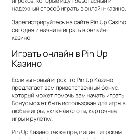
игроков, которые ищут безопасный и
надежный способ играть в онлайн-казино.
Зарегистрируйтесь на сайте Pin Up Casino
сегодня и начните играть в онлайн-
казино!
Играть онлайн в Pin Up
Казино
Если вы новый игрок, то Pin Up Казино
предлагает вам приветственный бонус,
который может помочь вам начать играть.
Бонус может быть использован для игры в
любые игры, включая слоты, карточные
игры и рулетку.
Pin Up Казино также предлагает игрокам