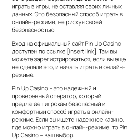
играть в игры, не оставляя своих личных
данных. Это безопасный способ играть в
онлайн-режиме, не рискуя своей
безопасностью.
Вход на официальный сайт Pin Up Casino
доступен по ссылке [insert link]. Там вы
можете зарегистрироваться, если вы еще
не сделали это, и начать играть в онлайн-
режиме.
Pin Up Casino – это надежный и
проверенный оператор, который
предлагает игрокам безопасный и
комфортный способ играть в онлайн-
режиме. Если вы ищете надежное казино,
где можно играть в онлайн-режиме, то Pin
Up Casino – ваш выбор.