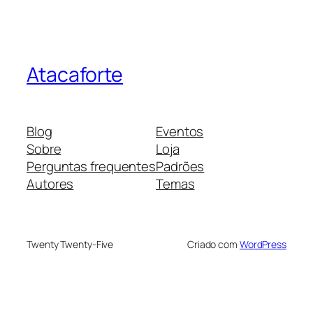
Atacaforte
Blog
Eventos
Sobre
Loja
Perguntas frequentes
Padrões
Autores
Temas
Twenty Twenty-Five
Criado com
WordPress