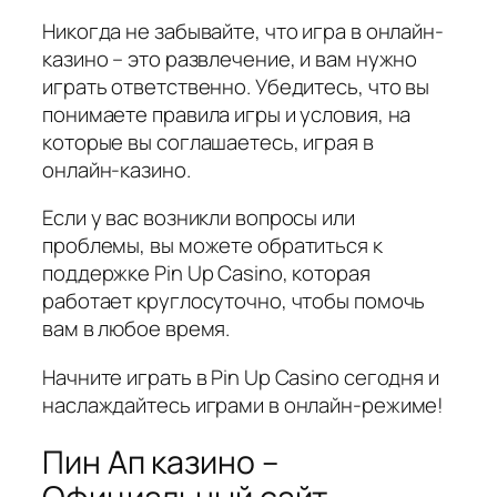
Никогда не забывайте, что игра в онлайн-
казино – это развлечение, и вам нужно
играть ответственно. Убедитесь, что вы
понимаете правила игры и условия, на
которые вы соглашаетесь, играя в
онлайн-казино.
Если у вас возникли вопросы или
проблемы, вы можете обратиться к
поддержке Pin Up Casino, которая
работает круглосуточно, чтобы помочь
вам в любое время.
Начните играть в Pin Up Casino сегодня и
наслаждайтесь играми в онлайн-режиме!
Пин Ап казино –