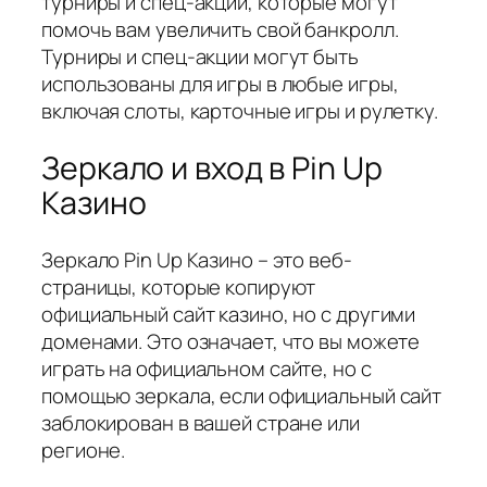
турниры и спец-акции, которые могут
помочь вам увеличить свой банкролл.
Турниры и спец-акции могут быть
использованы для игры в любые игры,
включая слоты, карточные игры и рулетку.
Зеркало и вход в Pin Up
Казино
Зеркало Pin Up Казино – это веб-
страницы, которые копируют
официальный сайт казино, но с другими
доменами. Это означает, что вы можете
играть на официальном сайте, но с
помощью зеркала, если официальный сайт
заблокирован в вашей стране или
регионе.