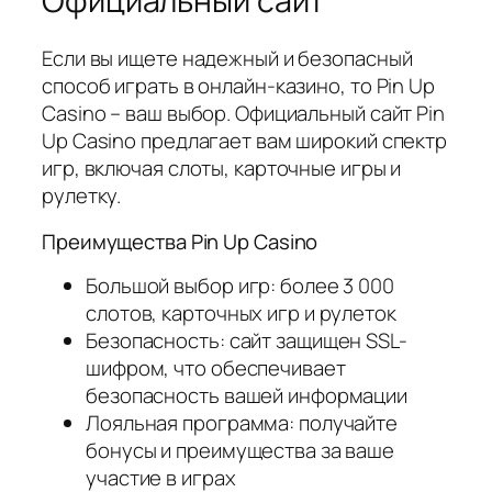
Официальный сайт
Если вы ищете надежный и безопасный
способ играть в онлайн-казино, то Pin Up
Casino – ваш выбор. Официальный сайт Pin
Up Casino предлагает вам широкий спектр
игр, включая слоты, карточные игры и
рулетку.
Преимущества Pin Up Casino
Большой выбор игр: более 3 000
слотов, карточных игр и рулеток
Безопасность: сайт защищен SSL-
шифром, что обеспечивает
безопасность вашей информации
Лояльная программа: получайте
бонусы и преимущества за ваше
участие в играх