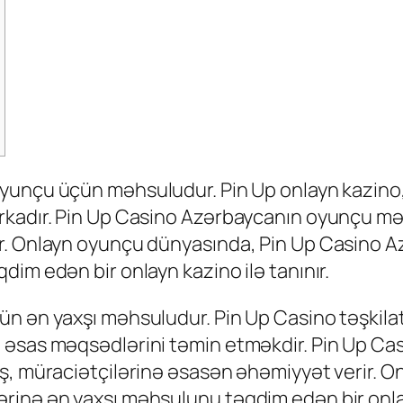
unçu üçün məhsuludur. Pin Up onlayn kazino, 2
rkadır. Pin Up Casino Azərbaycanın oyunçu məq
ir. Onlayn oyunçu dünyasında, Pin Up Casino 
im edən bir onlayn kazino ilə tanınır.
n ən yaxşı məhsuludur. Pin Up Casino təşkila
ə əsas məqsədlərini təmin etməkdir. Pin Up C
iş, müraciətçilərinə əsasən əhəmiyyət verir. 
inə ən yaxşı məhsulunu təqdim edən bir onlayn