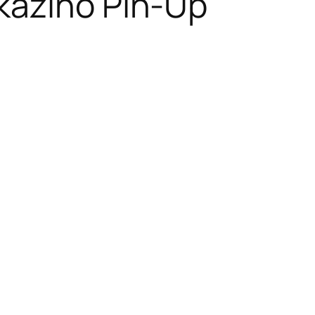
kazino Pin-Up