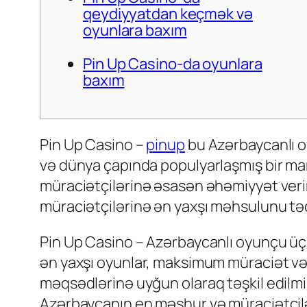
qeydiyyatdan keçmək və
oyunlara baxım
Pin Up Casino-da oyunlara
baxım
Pin Up Casino –
pinup
bu Azərbaycanlı oy
və dünya çapında populyarlaşmış bir ma
müraciətçilərinə əsasən əhəmiyyət ver
müraciətçilərinə ən yaxşı məhsulunu təqd
Pin Up Casino – Azərbaycanlı oyunçu üçü
ən yaxşı oyunlar, maksimum müraciət v
məqsədlərinə uyğun olaraq təşkil edilm
Azərbaycanın en məşhur və müraciətçilər