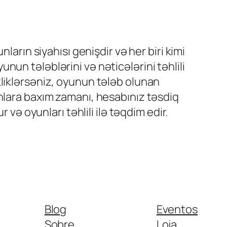
ların siyahısı genişdir və her biri kimi
un tələblərini və nəticələrini təhlili
liklərsəniz, oyunun tələb olunan
nlara baxım zamanı, hesabınız təsdiq
və oyunları təhlili ilə təqdim edir.
Blog
Eventos
Sobre
Loja