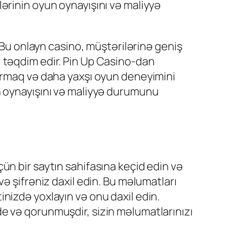
ərinin oyun oynayışını və maliyyə
. Bu onlayn casino, müştərilərinə geniş
 təqdim edir. Pin Up Casino-dan
tırmaq və daha yaxşı oyun deneyimini
n oynayışını və maliyyə durumunu
m
ün bir saytın sahifasına keçid edin və
ə şifrəniz daxil edin. Bu məlumatları
nizdə yoxlayın və onu daxil edin.
e və qorunmuşdir, sizin məlumatlarınızı