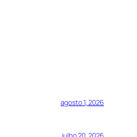
agosto 1, 2026
julho 20, 2026