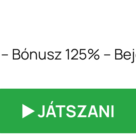
– Bónusz 125% – Bej
▶️ JÁTSZANI