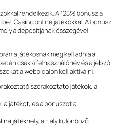
zokkal rendelkezik. A 125% bónusz a
stbet Casino online játékokkal. A bónusz
mely a depositjának összegével
orán a játékosnak meg kell adnia a
setén csak a felhasználónév és a jelszó
szokat a weboldalon kell aktiválni.
órakoztató szórakoztató játékok, a
 a játékot, és a bónuszot a
line játékhely, amely különböző