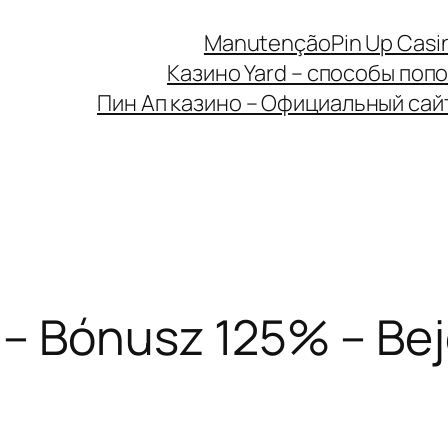
Manutenção
Pin Up Casi
Казино Yard – способы поп
Пин Ап казино – Официальный сайт 
– Bónusz 125% – Bej