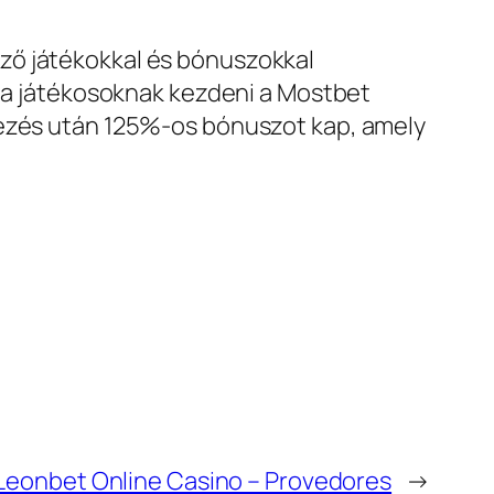
ző játékokkal és bónuszokkal
t a játékosoknak kezdeni a Mostbet
kezés után 125%-os bónuszot kap, amely
Leonbet Online Casino – Provedores
→