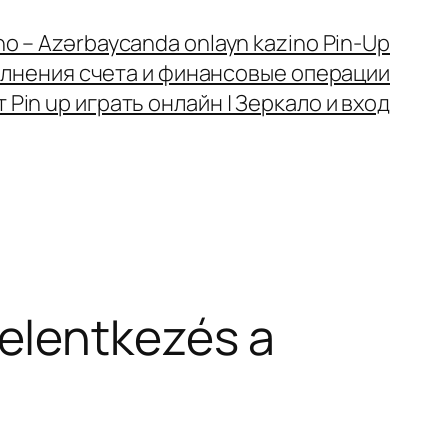
no – Azərbaycanda onlayn kazino Pin-Up
олнения счета и финансовые операции
Pin up играть онлайн | Зеркало и вход
elentkezés a