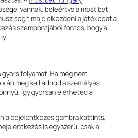
őségei vannak, beleértve a most bet
ónusz segít majd elkezdeni a játékodat a
tkezés szempontjából fontos, hogy a
ny.
s gyors folyamat. Ha még nem
 során meg kell adnod a személyes
könnyű, így gyorsan elérheted a
án a bejelentkezés gombra kattints,
bejelentkezés is egyszerű, csak a