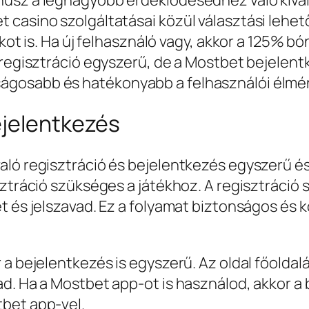
 casino szolgáltatásai közül választási lehet
ékot is. Ha új felhasználó vagy, akkor a 125% b
s regisztráció egyszerű, de a Mostbet bejelen
ágosabb és hatékonyabb a felhasználói élmé
ejelentkezés
aló regisztráció és bejelentkezés egyszerű é
sztráció szükséges a játékhoz. A regisztráció
t és jelszavad. Ez a folyamat biztonságos és 
 a bejelentkezés is egyszerű. Az oldal főoldal
d. Ha a Mostbet app-ot is használod, akkor a 
bet app-vel.