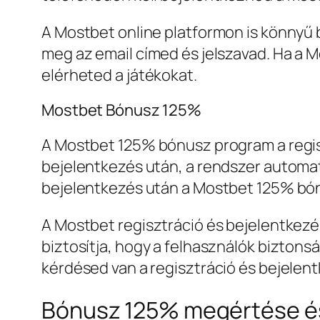
A Mostbet online platformon is könnyű b
meg az email címed és jelszavad. Ha a M
elérheted a játékokat.
Mostbet Bónusz 125%
A Mostbet 125% bónusz program a regisz
bejelentkezés után, a rendszer automat
bejelentkezés után a Mostbet 125% bón
A Mostbet regisztráció és bejelentkez
biztosítja, hogy a felhasználók bizton
kérdésed van a regisztráció és bejelen
Bónusz 125% megértése é