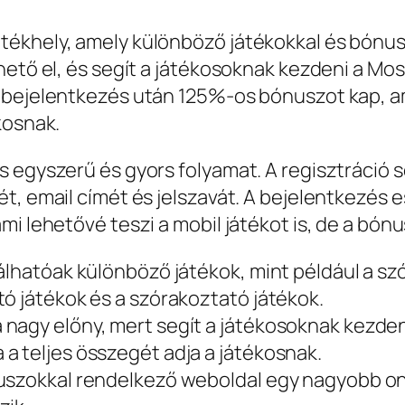
tékhely, amely különböző játékokkal és bónus
hető el, és segít a játékosoknak kezdeni a Mo
a bejelentkezés után 125%-os bónuszot kap, a
kosnak.
 egyszerű és gyors folyamat. A regisztráció s
t, email címét és jelszavát. A bejelentkezés e
i lehetővé teszi a mobil játékot is, de a bónu
álhatóak különböző játékok, mint például a sz
ó játékok és a szórakoztató játékok.
nagy előny, mert segít a játékosoknak kezdeni
a teljes összegét adja a játékosnak.
uszokkal rendelkező weboldal egy nagyobb on