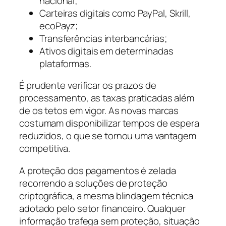
nacional;
Carteiras digitais como PayPal, Skrill,
ecoPayz;
Transferências interbancárias;
Ativos digitais em determinadas
plataformas.
É prudente verificar os prazos de
processamento, as taxas praticadas além
de os tetos em vigor. As novas marcas
costumam disponibilizar tempos de espera
reduzidos, o que se tornou uma vantagem
competitiva.
A proteção dos pagamentos é zelada
recorrendo a soluções de proteção
criptográfica, a mesma blindagem técnica
adotado pelo setor financeiro. Qualquer
informação trafega sem proteção, situação