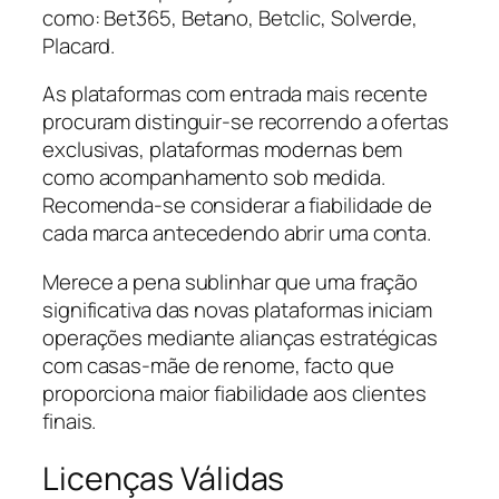
como: Bet365, Betano, Betclic, Solverde,
Placard.
As plataformas com entrada mais recente
procuram distinguir-se recorrendo a ofertas
exclusivas, plataformas modernas bem
como acompanhamento sob medida.
Recomenda-se considerar a fiabilidade de
cada marca antecedendo abrir uma conta.
Merece a pena sublinhar que uma fração
significativa das novas plataformas iniciam
operações mediante alianças estratégicas
com casas-mãe de renome, facto que
proporciona maior fiabilidade aos clientes
finais.
Licenças Válidas