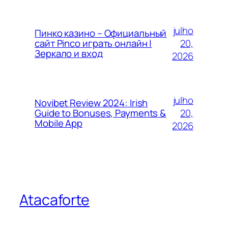
julho
Пинко казино – Официальный
20,
сайт Pinco играть онлайн |
Зеркало и вход
2026
julho
Novibet Review 2024: Irish
20,
Guide to Bonuses, Payments &
Mobile App
2026
Atacaforte