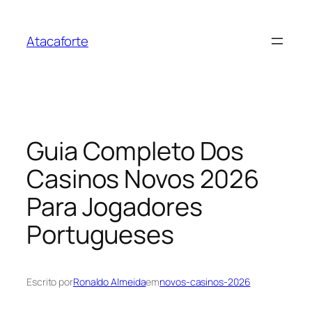
Pular
para
Atacaforte
o
conteúdo
Guia Completo Dos
Casinos Novos 2026
Para Jogadores
Portugueses
Escrito por
Ronaldo Almeida
em
novos-casinos-2026