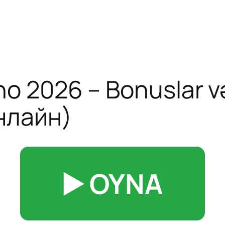
no 2026 – Bonuslar v
нлайн)
▶️ OYNA