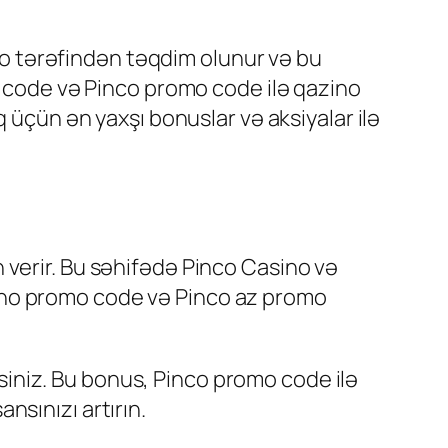
ino tərəfindən təqdim olunur və bu
mo code və Pinco promo code ilə qazino
 üçün ən yaxşı bonuslar və aksiyalar ilə
 verir. Bu səhifədə Pinco Casino və
ino promo code və Pinco az promo
iniz. Bu bonus, Pinco promo code ilə
sınızı artırın.