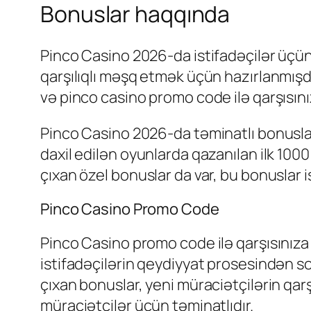
Bonuslar haqqında
Pinco Casino 2026-da istifadəçilər üçün 
qarşılıqlı məşq etmək üçün hazırlanmışd
və pinco casino promo code ilə qarşısınız
Pinco Casino 2026-da təminatlı bonuslar
daxil edilən oyunlarda qazanılan ilk 1000
çıxan özel bonuslar da var, bu bonuslar i
Pinco Casino Promo Code
Pinco Casino promo code ilə qarşısınıza ç
istifadəçilərin qeydiyyat prosesindən so
çıxan bonuslar, yeni müraciətçilərin qa
müraciətçilər üçün təminatlıdır.