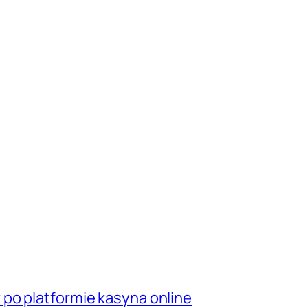
po platformie kasyna online