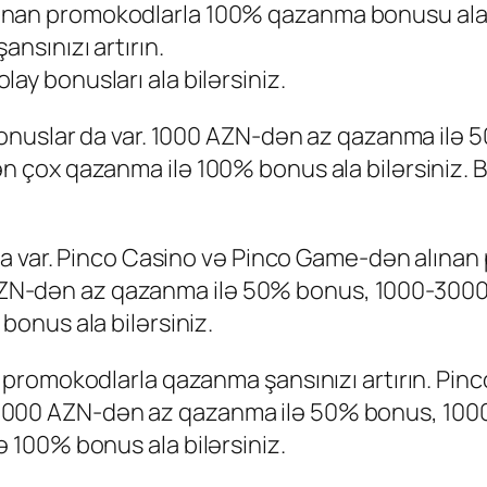
ınan promokodlarla 100% qazanma bonusu ala b
nsınızı artırın.
ay bonusları ala bilərsiniz.
bonuslar da var. 1000 AZN-dən az qazanma ilə
çox qazanma ilə 100% bonus ala bilərsiniz. B
da var. Pinco Casino və Pinco Game-dən alına
00 AZN-dən az qazanma ilə 50% bonus, 1000-30
onus ala bilərsiniz.
promokodlarla qazanma şansınızı artırın. Pinc
 ilə 1000 AZN-dən az qazanma ilə 50% bonus, 1
100% bonus ala bilərsiniz.