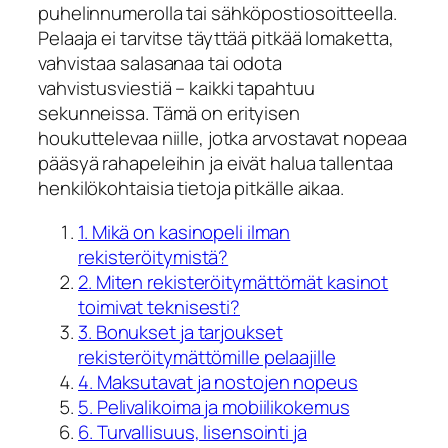
puhelinnumerolla tai sähköpostiosoitteella.
Pelaaja ei tarvitse täyttää pitkää lomaketta,
vahvistaa salasanaa tai odota
vahvistusviestiä – kaikki tapahtuu
sekunneissa. Tämä on erityisen
houkuttelevaa niille, jotka arvostavat nopeaa
pääsyä rahapeleihin ja eivät halua tallentaa
henkilökohtaisia tietoja pitkälle aikaa.
1. Mikä on kasinopeli ilman
rekisteröitymistä?
2. Miten rekisteröitymättömät kasinot
toimivat teknisesti?
3. Bonukset ja tarjoukset
rekisteröitymättömille pelaajille
4. Maksutavat ja nostojen nopeus
5. Pelivalikoima ja mobiilikokemus
6. Turvallisuus, lisensointi ja