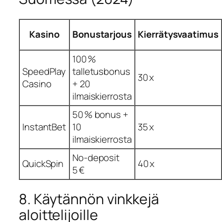
Kasino
Bonustarjous
Kierrätysvaatimus
100 %
SpeedPlay
talletusbonus
30 x
Casino
+ 20
ilmaiskierrosta
50 % bonus +
InstantBet
10
35 x
ilmaiskierrosta
No‑deposit
QuickSpin
40 x
5 €
8. Käytännön vinkkejä
aloittelijoille