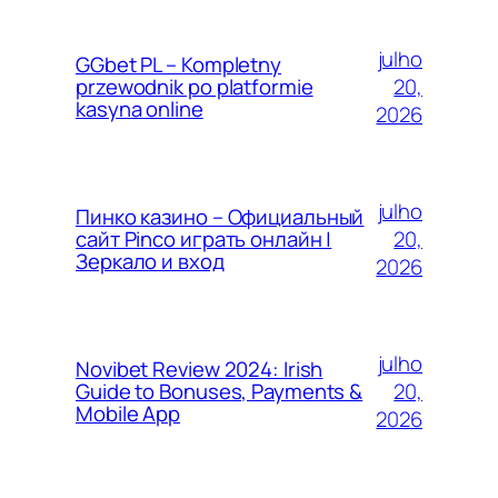
julho
GGbet PL – Kompletny
20,
przewodnik po platformie
kasyna online
2026
julho
Пинко казино – Официальный
20,
сайт Pinco играть онлайн |
Зеркало и вход
2026
julho
Novibet Review 2024: Irish
20,
Guide to Bonuses, Payments &
Mobile App
2026