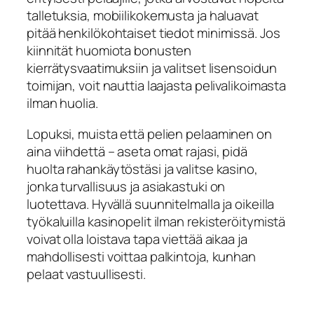
talletuksia, mobiilikokemusta ja haluavat
pitää henkilökohtaiset tiedot minimissä. Jos
kiinnität huomiota bonusten
kierrätysvaatimuksiin ja valitset lisensoidun
toimijan, voit nauttia laajasta pelivalikoimasta
ilman huolia.
Lopuksi, muista että pelien pelaaminen on
aina viihdettä – aseta omat rajasi, pidä
huolta rahankäytöstäsi ja valitse kasino,
jonka turvallisuus ja asiakastuki on
luotettava. Hyvällä suunnitelmalla ja oikeilla
työkaluilla kasinopelit ilman rekisteröitymistä
voivat olla loistava tapa viettää aikaa ja
mahdollisesti voittaa palkintoja, kunhan
pelaat vastuullisesti.