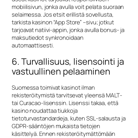
mobiilisivun, jonka avulla voit pelata suoraan
selaimessa. Jos etsit erillistä sovellusta,
tarkista kasinon “App Store” –sivu; jotkut
tarjoavat natiivi‑appin, jonka avulla bonus- ja
maksutiedot synkronoidaan
automaattisesti.
6. Turvallisuus, lisensointi ja
vastuullinen pelaaminen
Suomessa toimivat kasinot ilman
rekisteröitymistä tarvitsevat yleensä MALT‑
tai Curacao‑lisenssin. Lisenssi takaa, että
kasino noudattaa tiukkoja
tietoturvastandardeja, kuten SSL‑salausta ja
GDPR‑sääntöjen mukaista tietojen
käsittelyä. Ennen rekisteröitymättömään