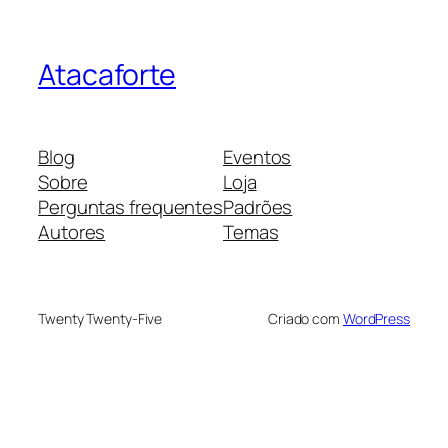
Atacaforte
Blog
Eventos
Sobre
Loja
Perguntas frequentes
Padrões
Autores
Temas
Twenty Twenty-Five
Criado com
WordPress