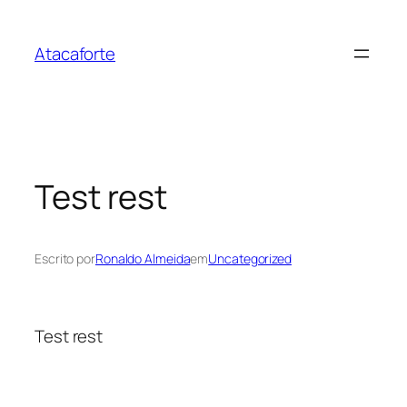
Pular
para
Atacaforte
o
conteúdo
Test rest
Escrito por
Ronaldo Almeida
em
Uncategorized
Test rest