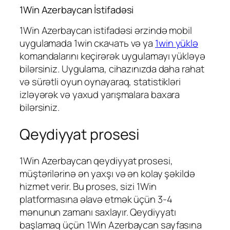
1Win Azerbaycan İstifadəsi
1Win Azerbaycan istifadəsi ərzində mobil
uygulamada 1win скачать və ya
1win yüklə
komandalarını keçirərək uygulamayı yükləyə
bilərsiniz. Uygulama, cihazınızda daha rahat
və sürətli oyun oynayaraq, statistikləri
izləyərək və yaxud yarışmalara baxara
bilərsiniz.
Qeydiyyat prosesi
1Win Azerbaycan qeydiyyat prosesi,
müştərilərinə ən yaxşı və ən kolay şəkildə
hizmet verir. Bu proses, sizi 1Win
platformasına əlavə etmək üçün 3-4
mənunun zamanı saxlayır. Qeydiyyatı
başlamaq üçün 1Win Azerbaycan sayfasına