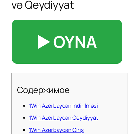
və Qeydiyyat
▶️ OYNA
Содержимое
1Win Azerbaycan İndirilməsi
1Win Azerbaycan Qeydiyyat
1Win Azerbaycan Giriş