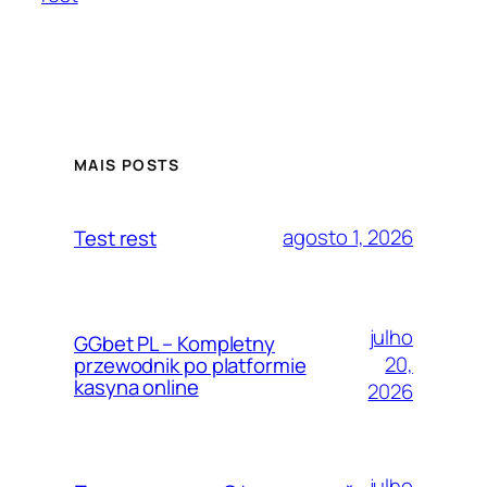
MAIS POSTS
agosto 1, 2026
Test rest
julho
GGbet PL – Kompletny
20,
przewodnik po platformie
kasyna online
2026
julho