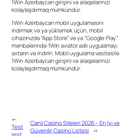
1Win Azerbaycan girişini və əlaqələrinizi
kolaylaşdırmaq mümkündür.
1Win Azerbaycan mobil uygulamasını
indirmək və ya yükləmək üçün, mobil
cihazınızda “App Store” və ya “Google Play”
mənbələrində 1Win aviator adlı uygulamayı
axtarın və indirin. Mobil uygulama vasitəsilə
1Win Azerbaycan girişini və əlaqələrinizi
kolaylaşdırmaq mümkündür.
←
Canlı Casino Siteleri 2026 – En İyi ve
Test
Güvenilir Casino Listesi
→
rest