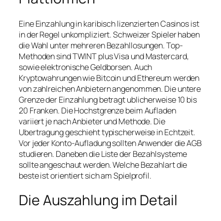
Eine Einzahlung in karibisch lizenzierten Casinos ist
in der Regel unkompliziert. Schweizer Spieler haben
die Wahl unter mehreren Bezahllosungen. Top-
Methoden sind TWINT plus Visa und Mastercard,
sowie elektronische Geldborsen. Auch
Kryptowahrungen wie Bitcoin und Ethereum werden
von zahlreichen Anbietern angenommen. Die untere
Grenze der Einzahlung betragt ublicherweise 10 bis
20 Franken. Die Hochstgrenze beim Aufladen
variiert je nach Anbieter und Methode. Die
Ubertragung geschieht typischerweise in Echtzeit.
Vor jeder Konto-Aufladung sollten Anwender die AGB
studieren. Daneben die Liste der Bezahlsysteme
sollte angeschaut werden. Welche Bezahlart die
beste ist orientiert sich am Spielprofil.
Die Auszahlung im Detail