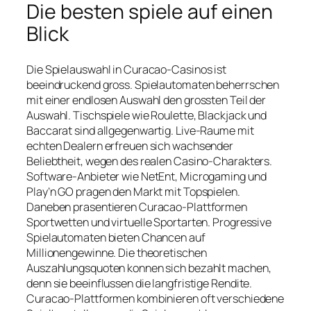
Die besten spiele auf einen
Blick
Die Spielauswahl in Curacao-Casinos ist
beeindruckend gross. Spielautomaten beherrschen
mit einer endlosen Auswahl den grossten Teil der
Auswahl. Tischspiele wie Roulette, Blackjack und
Baccarat sind allgegenwartig. Live-Raume mit
echten Dealern erfreuen sich wachsender
Beliebtheit, wegen des realen Casino-Charakters.
Software-Anbieter wie NetEnt, Microgaming und
Play’n GO pragen den Markt mit Topspielen.
Daneben prasentieren Curacao-Plattformen
Sportwetten und virtuelle Sportarten. Progressive
Spielautomaten bieten Chancen auf
Millionengewinne. Die theoretischen
Auszahlungsquoten konnen sich bezahlt machen,
denn sie beeinflussen die langfristige Rendite.
Curacao-Plattformen kombinieren oft verschiedene