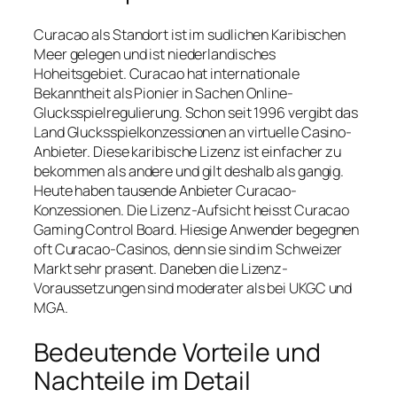
Curacao als Standort ist im sudlichen Karibischen
Meer gelegen und ist niederlandisches
Hoheitsgebiet. Curacao hat internationale
Bekanntheit als Pionier in Sachen Online-
Glucksspielregulierung. Schon seit 1996 vergibt das
Land Glucksspielkonzessionen an virtuelle Casino-
Anbieter. Diese karibische Lizenz ist einfacher zu
bekommen als andere und gilt deshalb als gangig.
Heute haben tausende Anbieter Curacao-
Konzessionen. Die Lizenz-Aufsicht heisst Curacao
Gaming Control Board. Hiesige Anwender begegnen
oft Curacao-Casinos, denn sie sind im Schweizer
Markt sehr prasent. Daneben die Lizenz-
Voraussetzungen sind moderater als bei UKGC und
MGA.
Bedeutende Vorteile und
Nachteile im Detail