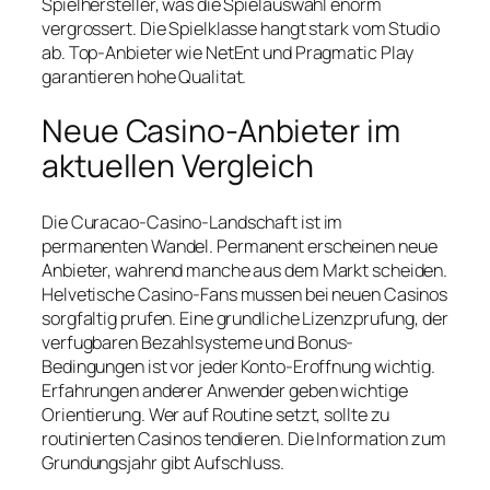
Spielhersteller, was die Spielauswahl enorm
vergrossert. Die Spielklasse hangt stark vom Studio
ab. Top-Anbieter wie NetEnt und Pragmatic Play
garantieren hohe Qualitat.
Neue Casino-Anbieter im
aktuellen Vergleich
Die Curacao-Casino-Landschaft ist im
permanenten Wandel. Permanent erscheinen neue
Anbieter, wahrend manche aus dem Markt scheiden.
Helvetische Casino-Fans mussen bei neuen Casinos
sorgfaltig prufen. Eine grundliche Lizenzprufung, der
verfugbaren Bezahlsysteme und Bonus-
Bedingungen ist vor jeder Konto-Eroffnung wichtig.
Erfahrungen anderer Anwender geben wichtige
Orientierung. Wer auf Routine setzt, sollte zu
routinierten Casinos tendieren. Die Information zum
Grundungsjahr gibt Aufschluss.