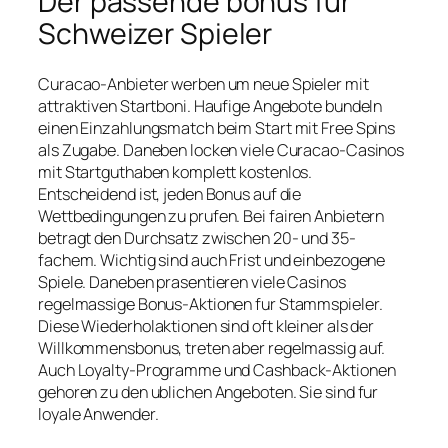
Der passende bonus fur
Schweizer Spieler
Curacao-Anbieter werben um neue Spieler mit
attraktiven Startboni. Haufige Angebote bundeln
einen Einzahlungsmatch beim Start mit Free Spins
als Zugabe. Daneben locken viele Curacao-Casinos
mit Startguthaben komplett kostenlos.
Entscheidend ist, jeden Bonus auf die
Wettbedingungen zu prufen. Bei fairen Anbietern
betragt den Durchsatz zwischen 20- und 35-
fachem. Wichtig sind auch Frist und einbezogene
Spiele. Daneben prasentieren viele Casinos
regelmassige Bonus-Aktionen fur Stammspieler.
Diese Wiederholaktionen sind oft kleiner als der
Willkommensbonus, treten aber regelmassig auf.
Auch Loyalty-Programme und Cashback-Aktionen
gehoren zu den ublichen Angeboten. Sie sind fur
loyale Anwender.