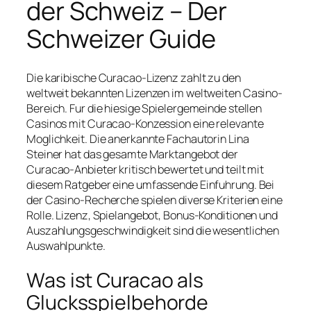
der Schweiz – Der
Schweizer Guide
Die karibische Curacao-Lizenz zahlt zu den
weltweit bekannten Lizenzen im weltweiten Casino-
Bereich. Fur die hiesige Spielergemeinde stellen
Casinos mit Curacao-Konzession eine relevante
Moglichkeit. Die anerkannte Fachautorin Lina
Steiner hat das gesamte Marktangebot der
Curacao-Anbieter kritisch bewertet und teilt mit
diesem Ratgeber eine umfassende Einfuhrung. Bei
der Casino-Recherche spielen diverse Kriterien eine
Rolle. Lizenz, Spielangebot, Bonus-Konditionen und
Auszahlungsgeschwindigkeit sind die wesentlichen
Auswahlpunkte.
Was ist Curacao als
Glucksspielbehorde