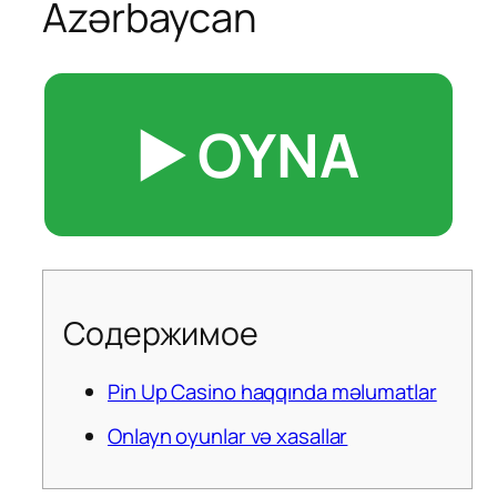
Azərbaycan
▶️ OYNA
Содержимое
Pin Up Casino haqqında məlumatlar
Onlayn oyunlar və xasallar