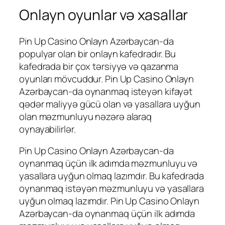
Onlayn oyunlar və xasallar
Pin Up Casino Onlayn Azərbaycan-da
populyar olan bir onlayn kafedradır. Bu
kafedrada bir çox tərsiyyə və qazanma
oyunları mövcuddur. Pin Up Casino Onlayn
Azərbaycan-da oynanmaq isteyən kifayət
qədər maliyyə gücü olan və yasallara uyğun
olan məzmunluyu nəzərə alaraq
oynayabilirlər.
Pin Up Casino Onlayn Azərbaycan-da
oynanmaq üçün ilk adımda məzmunluyu və
yasallara uyğun olmaq lazımdır. Bu kafedrada
oynanmaq istəyən məzmunluyu və yasallara
uyğun olmaq lazımdır. Pin Up Casino Onlayn
Azərbaycan-da oynanmaq üçün ilk adımda