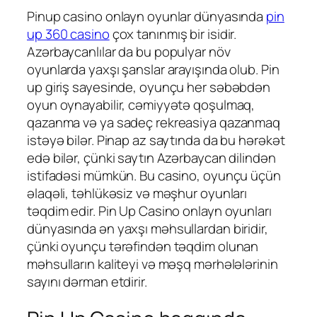
Pinup casino onlayn oyunlar dünyasında
pin
up 360 casino
çox tanınmış bir isidir.
Azərbaycanlılar da bu populyar növ
oyunlarda yaxşı şanslar arayışında olub. Pin
up giriş sayesinde, oyunçu her səbəbdən
oyun oynayabilir, cəmiyyətə qoşulmaq,
qazanma və ya sadeç rekreasiya qazanmaq
istəyə bilər. Pinap az saytında da bu hərəkət
edə bilər, çünki saytın Azərbaycan dilindən
istifadəsi mümkün. Bu casino, oyunçu üçün
əlaqəli, təhlükəsiz və məşhur oyunları
təqdim edir. Pin Up Casino onlayn oyunları
dünyasında ən yaxşı məhsullardan biridir,
çünki oyunçu tərəfindən təqdim olunan
məhsulların kaliteyi və məşq mərhələlərinin
sayını dərman etdirir.