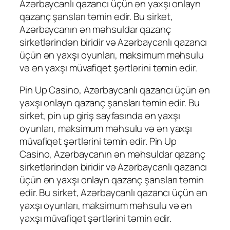
Azərbaycanlı qazancı üçün ən yaxşı onlayn
qazanç şansları təmin edir. Bu sirket,
Azərbaycanın ən məhsuldar qazanç
sirketlərindən biridir və Azərbaycanlı qazancı
üçün ən yaxşı oyunları, maksimum məhsulu
və ən yaxşı müvafiqet şərtlərini təmin edir.
Pin Up Casino, Azərbaycanlı qazancı üçün ən
yaxşı onlayn qazanç şansları təmin edir. Bu
sirket, pin up giriş sayfasında ən yaxşı
oyunları, maksimum məhsulu və ən yaxşı
müvafiqet şərtlərini təmin edir. Pin Up
Casino, Azərbaycanın ən məhsuldar qazanç
sirketlərindən biridir və Azərbaycanlı qazancı
üçün ən yaxşı onlayn qazanç şansları təmin
edir. Bu sirket, Azərbaycanlı qazancı üçün ən
yaxşı oyunları, maksimum məhsulu və ən
yaxşı müvafiqet şərtlərini təmin edir.