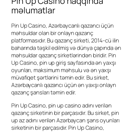
Pin Up Casino haqqında
məlumatlar
Pin Up Casino, Azərbaycanlı qazancı üçün
məhsuldar olan bir onlayn qazanç
platformasıdır. Bu qazanç sirketi, 2014-cü ilin
baharında təşkil edilmiş və dünya çapında ən
məhsuldar qazanç sirketlərindən biridir. Pin
Up Casino, pin up giriş sayfasında ən yaxşı
oyunları, maksimum məhsulu və ən yaxşı
müvafiqet şərtlərini təmin edir. Bu sirket,
Azərbaycanlı qazancı üçün ən yaxşı onlayn
qazanç şansları təmin edir.
Pin Up Casino, pin up casino adını verilən
qazanç sirketinin bir parçasıdır. Bu sirket, pin
up az adını verilən Azərbaycan şans oyunları
sirketinin bir parçasıdır. Pin Up Casino,