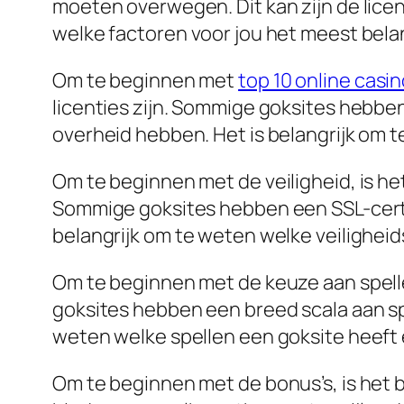
moeten overwegen. Dit kan zijn de licent
welke factoren voor jou het meest belang
Om te beginnen met
top 10 online casin
licenties zijn. Sommige goksites hebben
overheid hebben. Het is belangrijk om te
Om te beginnen met de veiligheid, is he
Sommige goksites hebben een SSL-certif
belangrijk om te weten welke veiligheid
Om te beginnen met de keuze aan spellen
goksites hebben een breed scala aan spe
weten welke spellen een goksite heeft e
Om te beginnen met de bonus’s, is het b