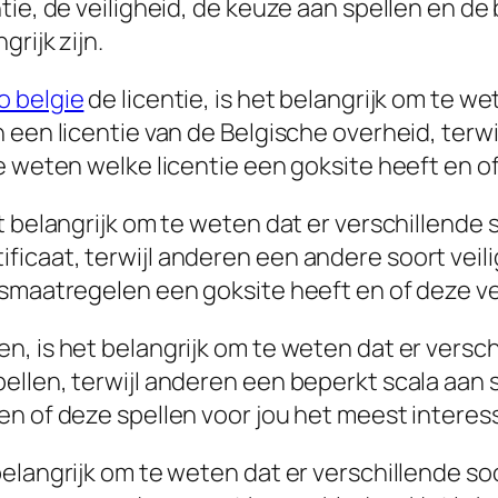
ie, de veiligheid, de keuze aan spellen en de 
rijk zijn.
o belgie
de licentie, is het belangrijk om te w
 een licentie van de Belgische overheid, terw
 weten welke licentie een goksite heeft en of d
t belangrijk om te weten dat er verschillende 
icaat, terwijl anderen een andere soort veil
smaatregelen een goksite heeft en of deze veil
, is het belangrijk om te weten dat er versch
llen, terwijl anderen een beperkt scala aan s
n of deze spellen voor jou het meest interess
elangrijk om te weten dat er verschillende so