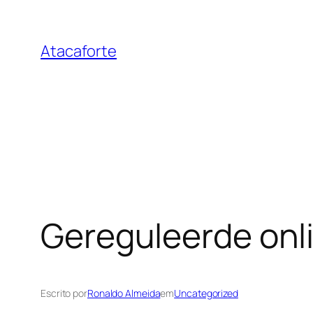
Pular
para
Atacaforte
o
conteúdo
Gereguleerde onli
Escrito por
Ronaldo Almeida
em
Uncategorized