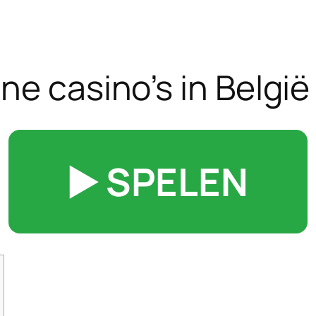
ne casino’s in België
▶️ SPELEN