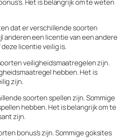
bonus’s. Het is belangrijk om te weten
eten dat er verschillende soorten
ijl anderen een licentie van een andere
eze licentie veilig is.
soorten veiligheidsmaatregelen zijn.
igheidsmaatregel hebben. Het is
ig zijn.
illende soorten spellen zijn. Sommige
pellen hebben. Het is belangrijk om te
ant zijn.
orten bonus’s zijn. Sommige goksites