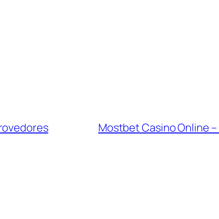
Provedores
Mostbet Casino Online –