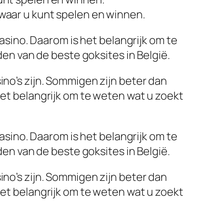
, waar u kunt spelen en winnen.
casino. Daarom is het belangrijk om te
den van de beste goksites in België.
ino’s zijn. Sommigen zijn beter dan
het belangrijk om te weten wat u zoekt
casino. Daarom is het belangrijk om te
den van de beste goksites in België.
ino’s zijn. Sommigen zijn beter dan
het belangrijk om te weten wat u zoekt