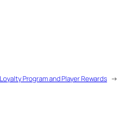
 Loyalty Program and Player Rewards
→