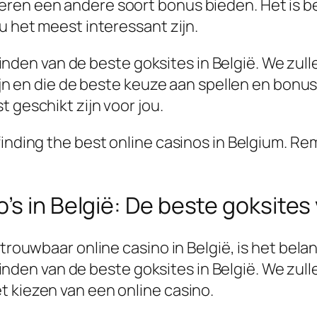
ren een andere soort bonus bieden. Het is b
u het meest interessant zijn.
t vinden van de beste goksites in België. We zul
zijn en die de beste keuze aan spellen en bonus
 geschikt zijn voor jou.
 finding the best online casinos in Belgium. 
s in België: De beste goksites 
trouwbaar online casino in België, is het belan
t vinden van de beste goksites in België. We zu
t kiezen van een online casino.