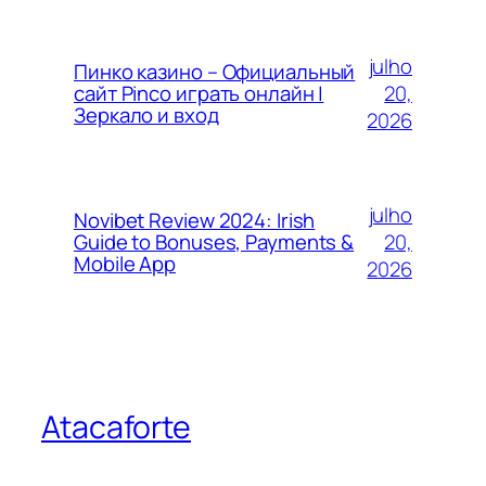
julho
Пинко казино – Официальный
20,
сайт Pinco играть онлайн |
Зеркало и вход
2026
julho
Novibet Review 2024: Irish
20,
Guide to Bonuses, Payments &
Mobile App
2026
Atacaforte