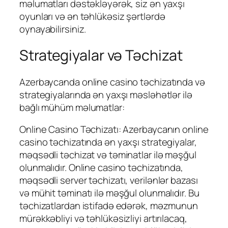
məlumatları dəstəkləyərək, siz ən yaxşı
oyunları və ən təhlükəsiz şərtlərdə
oynayabilirsiniz.
Strategiyalar və Təchizat
Azerbaycanda online casino təchizatında və
strategiyalarında ən yaxşı məsləhətlər ilə
bağlı mühüm məlumatlar:
Online Casino Təchizatı: Azerbaycanın online
casino təchizatında ən yaxşı strategiyalar,
məqsədli təchizat və təminatlar ilə məşğul
olunmalıdır. Online casino təchizatında,
məqsədli server təchizatı, verilənlər bazası
və mühit təminatı ilə məşğul olunmalıdır. Bu
təchizatlardan istifadə edərək, məzmunun
mürəkkəbliyi və təhlükəsizliyi artırılacaq,