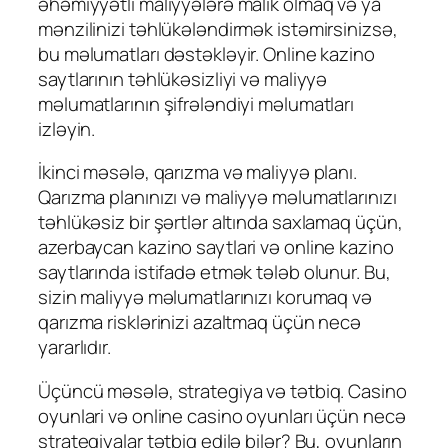
əhəmiyyətli maliyyələrə malik olmaq və ya
mənzilinizi təhlükələndirmək istəmirsinizsə,
bu məlumatları dəstəkləyir. Online kazino
saytlarının təhlükəsizliyi və maliyyə
məlumatlarının şifrələndiyi məlumatları
izləyin.
İkinci məsələ, qarızma və maliyyə planı.
Qarızma planınızı və maliyyə məlumatlarınızı
təhlükəsiz bir şərtlər altında saxlamaq üçün,
azerbaycan kazino saytlari və online kazino
saytlarında istifadə etmək tələb olunur. Bu,
sizin maliyyə məlumatlarınızı korumaq və
qarızma risklərinizi azaltmaq üçün necə
yararlıdır.
Üçüncü məsələ, strategiya və tətbiq. Casino
oyunlari və online casino oyunları üçün necə
strategiyalar tətbiq edilə bilər? Bu, oyunların