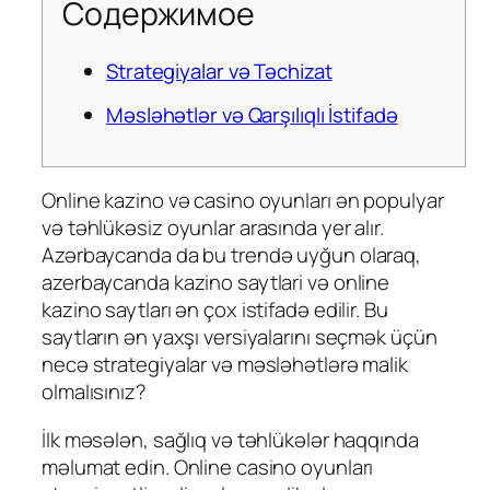
Содержимое
Strategiyalar və Təchizat
Məsləhətlər və Qarşılıqlı İstifadə
Online kazino və casino oyunları ən populyar
və təhlükəsiz oyunlar arasında yer alır.
Azərbaycanda da bu trendə uyğun olaraq,
azerbaycanda kazino saytlari və online
kazino saytları ən çox istifadə edilir. Bu
saytların ən yaxşı versiyalarını seçmək üçün
necə strategiyalar və məsləhətlərə malik
olmalısınız?
İlk məsələn, sağlıq və təhlükələr haqqında
məlumat edin. Online casino oyunları