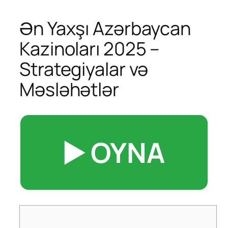
Ən Yaxşı Azərbaycan
Kazinoları 2025 –
Strategiyalar və
Məsləhətlər
▶️ OYNA