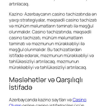
artırılacaq.
Kazino: Azerbaycanın casino təchizatında ən
yaxşı strategiyalar, məqsədli casino təchizatı
və mühüm məlumatların təminatı ilə məşğul
olunmalıdır. Casino təchizatında, məqsədli
casino təchizatı, mühüm məlumatların
təminatı və məzmunun mürəkkəbliyi ilə
məşğul olunmalıdır. Bu təchizatlardan
istifadə edərək, məzmunun mürəkkəbliyi və
təhlükəsizliyi artırılacaq, məzmunun
mürəkkəbliyi və təhlükəsizliyi artırılacaq.
Məsləhətlər və Qarşılıqlı
İstifadə
Azerbaycanda kazino saytları və
Casino
Olymp
online casino istifadəcileri üçün