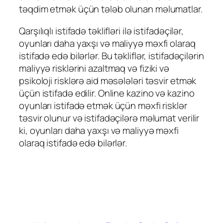
təqdim etmək üçün tələb olunan məlumatlar.
Qarşılıqlı istifadə təklifləri ilə istifadəçilər,
oyunları daha yaxşı və maliyyə məxfi olaraq
istifadə edə bilərlər. Bu təkliflər, istifadəçilərin
maliyyə risklərini azaltmaq və fiziki və
psikoloji risklərə aid məsələləri təsvir etmək
üçün istifadə edilir. Online kazino və kazino
oyunları istifadə etmək üçün məxfi risklər
təsvir olunur və istifadəçilərə məlumat verilir
ki, oyunları daha yaxşı və maliyyə məxfi
olaraq istifadə edə bilərlər.