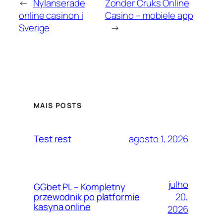
←
Nylanserade
Zonder Cruks Online
online casinon i
Casino – mobiele app
Sverige
→
MAIS POSTS
agosto 1, 2026
Test rest
julho
GGbet PL – Kompletny
20,
przewodnik po platformie
kasyna online
2026