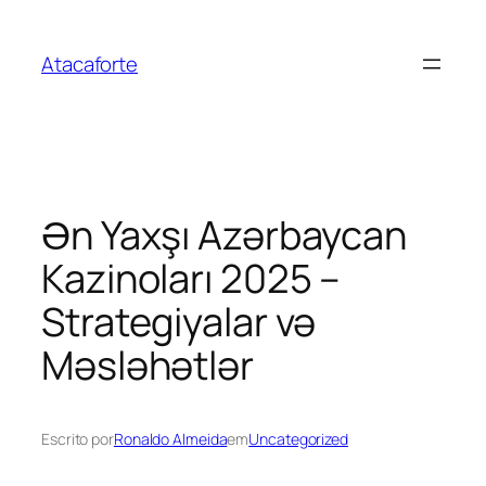
Pular
para
Atacaforte
o
conteúdo
Ən Yaxşı Azərbaycan
Kazinoları 2025 –
Strategiyalar və
Məsləhətlər
Escrito por
Ronaldo Almeida
em
Uncategorized