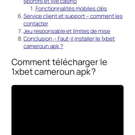
sportifs et live casino
Fonctionnalités mobiles clés
Service client et support – comment les
contacter
Jeu responsable et limites de mise
Conclusion – Faut‑il installer le 1xbet
cameroun apk ?
Comment télécharger le
1xbet cameroun apk ?