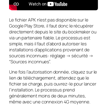
Le fichier APK n’est pas disponible sur le
Google Play Store, il faut donc le récupérer
directement depuis le site du bookmaker ou
via un partenaire fiable. Le processus est
simple, mais il faut d’abord autoriser les
installations d’applications provenant de
sources inconnues : réglage → sécurité →
“Sources inconnues”.
Une fois l’autorisation donnée, cliquez sur le
lien de téléchargement, attendez que le
fichier se charge, puis ouvrez‑le pour lancer
l’installation. Le processus prend
généralement moins de deux minutes,
même avec une connexion 4G moyenne.