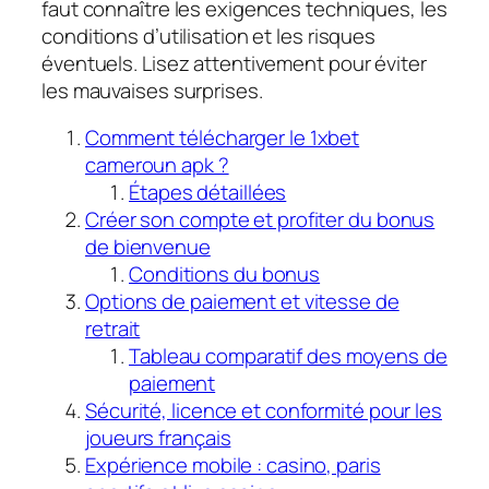
faut connaître les exigences techniques, les
conditions d’utilisation et les risques
éventuels. Lisez attentivement pour éviter
les mauvaises surprises.
Comment télécharger le 1xbet
cameroun apk ?
Étapes détaillées
Créer son compte et profiter du bonus
de bienvenue
Conditions du bonus
Options de paiement et vitesse de
retrait
Tableau comparatif des moyens de
paiement
Sécurité, licence et conformité pour les
joueurs français
Expérience mobile : casino, paris