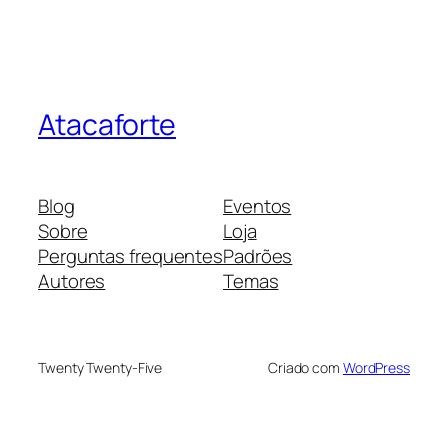
Atacaforte
Blog
Eventos
Sobre
Loja
Perguntas frequentes
Padrões
Autores
Temas
Twenty Twenty-Five
Criado com
WordPress