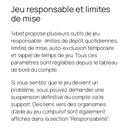
Jeu responsable et limites
de mise
1xbet propose plusieurs outils de jeu
responsable : limites de dépôt quotidiennes,
limites de mise, auto‑exclusion temporaire
et rappel de temps de jeu. Tous ces
paramètres sont réglables depuis le tableau
de bord du compte.
Si vous sentez que le jeu devient un
problème, vous pouvez demander une
suspension définitive du compte via le
support. Des liens vers des organismes
d’aide au jeu compulsif sont également
affichés dans la section “Responsabilité”.