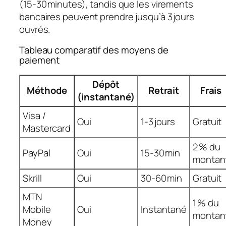
(15‑30 minutes), tandis que les virements
bancaires peuvent prendre jusqu’à 3 jours
ouvrés.
Tableau comparatif des moyens de
paiement
Dépôt
Méthode
Retrait
Frais
(instantané)
Visa /
Oui
1‑3 jours
Gratuit
Mastercard
2 % du
PayPal
Oui
15‑30 min
montan
Skrill
Oui
30‑60 min
Gratuit
MTN
1 % du
Mobile
Oui
Instantané
montan
Money