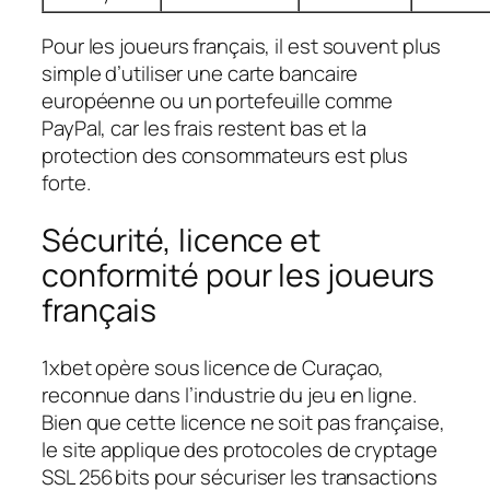
Pour les joueurs français, il est souvent plus
simple d’utiliser une carte bancaire
européenne ou un portefeuille comme
PayPal, car les frais restent bas et la
protection des consommateurs est plus
forte.
Sécurité, licence et
conformité pour les joueurs
français
1xbet opère sous licence de Curaçao,
reconnue dans l’industrie du jeu en ligne.
Bien que cette licence ne soit pas française,
le site applique des protocoles de cryptage
SSL 256 bits pour sécuriser les transactions