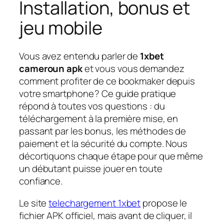
Installation, bonus et
jeu mobile
Vous avez entendu parler de
1xbet
cameroun apk
et vous vous demandez
comment profiter de ce bookmaker depuis
votre smartphone ? Ce guide pratique
répond à toutes vos questions : du
téléchargement à la première mise, en
passant par les bonus, les méthodes de
paiement et la sécurité du compte. Nous
décortiquons chaque étape pour que même
un débutant puisse jouer en toute
confiance.
Le site
telechargement 1xbet
propose le
fichier APK officiel, mais avant de cliquer, il