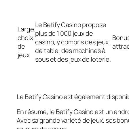
Le Betify Casino propose
Large
plus de 1 000 jeux de
choix
Bonu
casino, y compris des jeux
de
attrac
de table, des machines à
jeux
sous et des jeux de loterie.
Le Betify Casino est également disponible
En résumé, le Betify Casino est un endro
Avec sa grande variété de jeux, ses bonu
joueurs de casino.