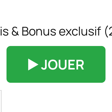
vis & Bonus exclusif 
▶️ JOUER