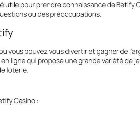
é utile pour prendre connaissance de Betify 
questions ou des préoccupations.
ify
où vous pouvez vous divertir et gagner de l’ar
 en ligne qui propose une grande variété de je
e loterie.
tify Casino :