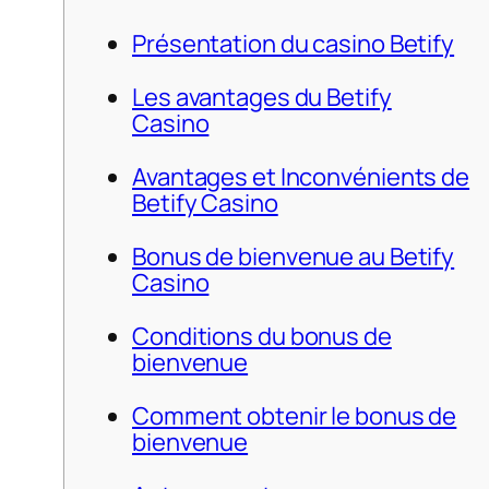
Présentation du casino Betify
Les avantages du Betify
Casino
Avantages et Inconvénients de
Betify Casino
Bonus de bienvenue au Betify
Casino
Conditions du bonus de
bienvenue
Comment obtenir le bonus de
bienvenue