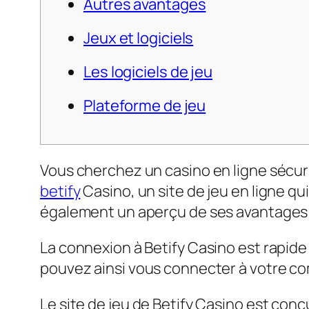
Autres avantages
Jeux et logiciels
Les logiciels de jeu
Plateforme de jeu
Vous cherchez un casino en ligne sécuris
betify
Casino, un site de jeu en ligne q
également un aperçu de ses avantages 
La connexion à Betify Casino est rapid
pouvez ainsi vous connecter à votre 
Le site de jeu de Betify Casino est conç