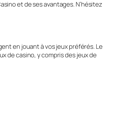
Casino et de ses avantages. N’hésitez
gent en jouant à vos jeux préférés. Le
ux de casino, y compris des jeux de