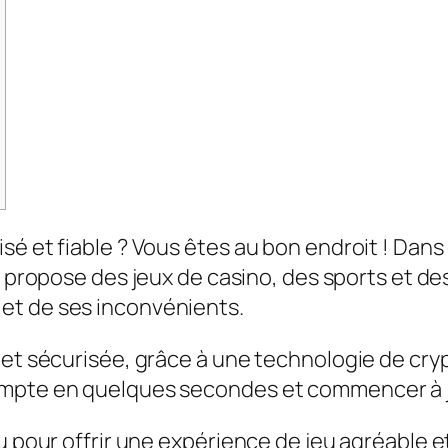
é et fiable ? Vous êtes au bon endroit ! Dans 
ui propose des jeux de casino, des sports et d
et de ses inconvénients.
e et sécurisée, grâce à une technologie de cr
compte en quelques secondes et commencer à
u pour offrir une expérience de jeu agréable e