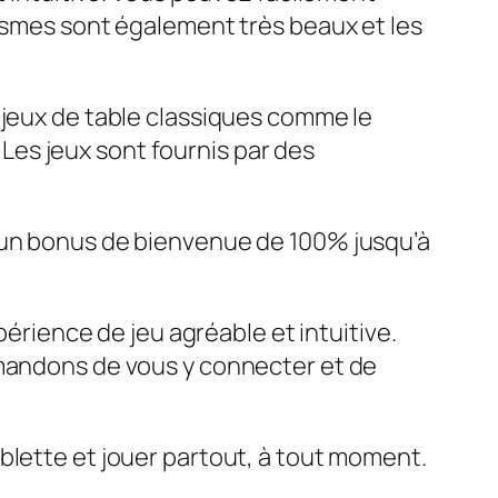
hismes sont également très beaux et les
 jeux de table classiques comme le
. Les jeux sont fournis par des
d’un bonus de bienvenue de 100% jusqu’à
périence de jeu agréable et intuitive.
mmandons de vous y connecter et de
blette et jouer partout, à tout moment.