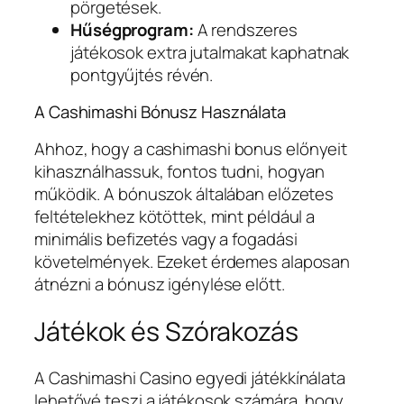
pörgetések.
Hűségprogram:
A rendszeres
játékosok extra jutalmakat kaphatnak
pontgyűjtés révén.
A Cashimashi Bónusz Használata
Ahhoz, hogy a
cashimashi bonus
előnyeit
kihasználhassuk, fontos tudni, hogyan
működik. A bónuszok általában előzetes
feltételekhez kötöttek, mint például a
minimális befizetés vagy a fogadási
követelmények. Ezeket érdemes alaposan
átnézni a bónusz igénylése előtt.
Játékok és Szórakozás
A Cashimashi Casino egyedi játékkínálata
lehetővé teszi a játékosok számára, hogy