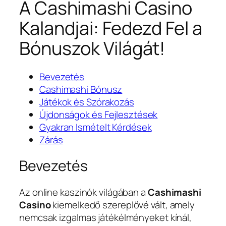
A Cashimashi Casino
Kalandjai: Fedezd Fel a
Bónuszok Világát!
Bevezetés
Cashimashi Bónusz
Játékok és Szórakozás
Újdonságok és Fejlesztések
Gyakran Ismételt Kérdések
Zárás
Bevezetés
Az online kaszinók világában a
Cashimashi
Casino
kiemelkedő szereplővé vált, amely
nemcsak izgalmas játékélményeket kínál,