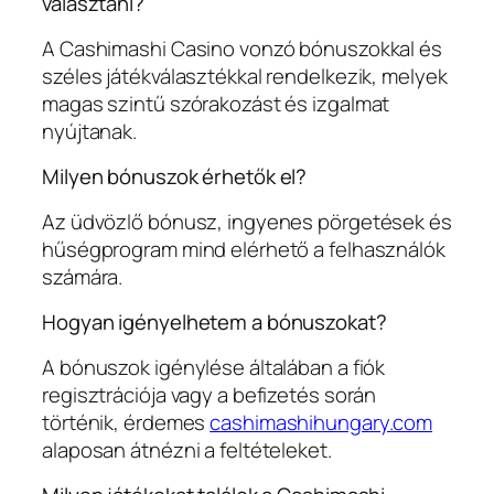
választani?
A Cashimashi Casino vonzó bónuszokkal és
széles játékválasztékkal rendelkezik, melyek
magas szintű szórakozást és izgalmat
nyújtanak.
Milyen bónuszok érhetők el?
Az üdvözlő bónusz, ingyenes pörgetések és
hűségprogram mind elérhető a felhasználók
számára.
Hogyan igényelhetem a bónuszokat?
A bónuszok igénylése általában a fiók
regisztrációja vagy a befizetés során
történik, érdemes
cashimashihungary.com
alaposan átnézni a feltételeket.