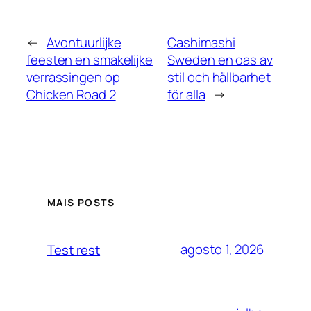
←
Avontuurlijke
Cashimashi
feesten en smakelijke
Sweden en oas av
verrassingen op
stil och hållbarhet
Chicken Road 2
för alla
→
MAIS POSTS
agosto 1, 2026
Test rest