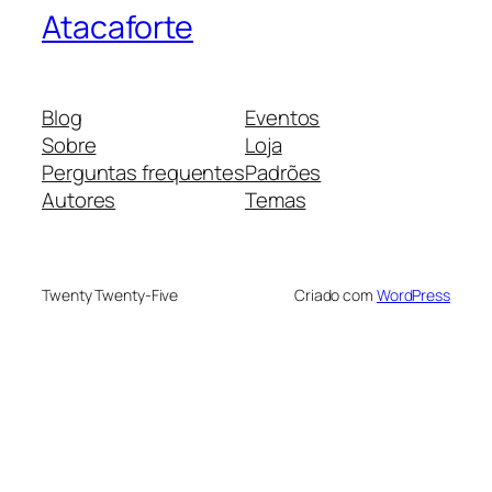
Atacaforte
Blog
Eventos
Sobre
Loja
Perguntas frequentes
Padrões
Autores
Temas
Twenty Twenty-Five
Criado com
WordPress