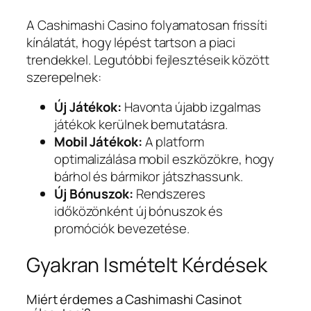
A Cashimashi Casino folyamatosan frissíti
kínálatát, hogy lépést tartson a piaci
trendekkel. Legutóbbi fejlesztéseik között
szerepelnek:
Új Játékok:
Havonta újabb izgalmas
játékok kerülnek bemutatásra.
Mobil Játékok:
A platform
optimalizálása mobil eszközökre, hogy
bárhol és bármikor játszhassunk.
Új Bónuszok:
Rendszeres
időközönként új bónuszok és
promóciók bevezetése.
Gyakran Ismételt Kérdések
Miért érdemes a Cashimashi Casinot