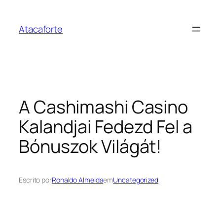
Pular
para
Atacaforte
o
conteúdo
A Cashimashi Casino
Kalandjai Fedezd Fel a
Bónuszok Világát!
Escrito por
Ronaldo Almeida
em
Uncategorized