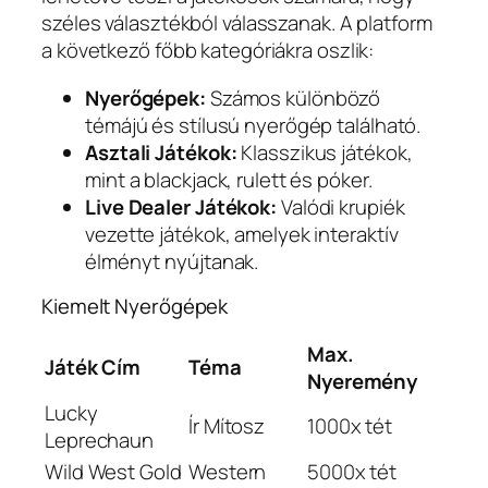
széles választékból válasszanak. A platform
a következő főbb kategóriákra oszlik:
Nyerőgépek:
Számos különböző
témájú és stílusú nyerőgép található.
Asztali Játékok:
Klasszikus játékok,
mint a blackjack, rulett és póker.
Live Dealer Játékok:
Valódi krupiék
vezette játékok, amelyek interaktív
élményt nyújtanak.
Kiemelt Nyerőgépek
Max.
Játék Cím
Téma
Nyeremény
Lucky
Ír Mítosz
1000x tét
Leprechaun
Wild West Gold
Western
5000x tét