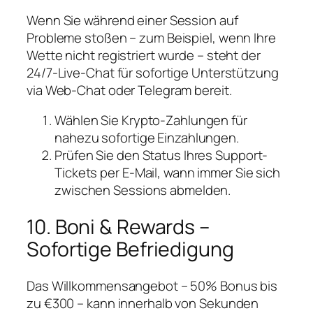
Wenn Sie während einer Session auf
Probleme stoßen – zum Beispiel, wenn Ihre
Wette nicht registriert wurde – steht der
24/7‑Live-Chat für sofortige Unterstützung
via Web-Chat oder Telegram bereit.
Wählen Sie Krypto‑Zahlungen für
nahezu sofortige Einzahlungen.
Prüfen Sie den Status Ihres Support-
Tickets per E‑Mail, wann immer Sie sich
zwischen Sessions abmelden.
10. Boni & Rewards –
Sofortige Befriedigung
Das Willkommensangebot – 50% Bonus bis
zu €300 – kann innerhalb von Sekunden