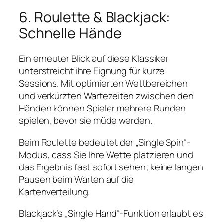
6. Roulette & Blackjack:
Schnelle Hände
Ein erneuter Blick auf diese Klassiker
unterstreicht ihre Eignung für kurze
Sessions. Mit optimierten Wettbereichen
und verkürzten Wartezeiten zwischen den
Händen können Spieler mehrere Runden
spielen, bevor sie müde werden.
Beim Roulette bedeutet der „Single Spin“-
Modus, dass Sie Ihre Wette platzieren und
das Ergebnis fast sofort sehen; keine langen
Pausen beim Warten auf die
Kartenverteilung.
Blackjack’s „Single Hand“-Funktion erlaubt es