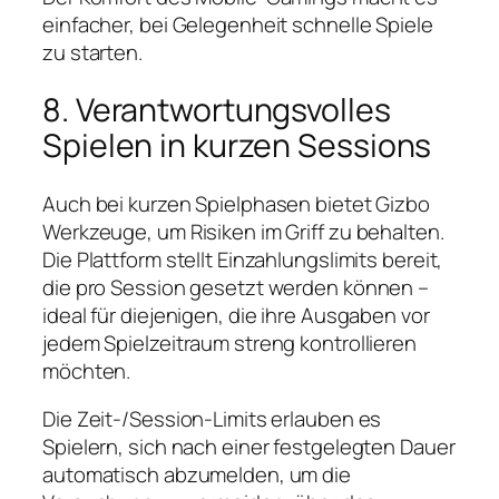
einfacher, bei Gelegenheit schnelle Spiele
zu starten.
8. Verantwortungsvolles
Spielen in kurzen Sessions
Auch bei kurzen Spielphasen bietet Gizbo
Werkzeuge, um Risiken im Griff zu behalten.
Die Plattform stellt Einzahlungslimits bereit,
die pro Session gesetzt werden können –
ideal für diejenigen, die ihre Ausgaben vor
jedem Spielzeitraum streng kontrollieren
möchten.
Die Zeit‑/Session‑Limits erlauben es
Spielern, sich nach einer festgelegten Dauer
automatisch abzumelden, um die