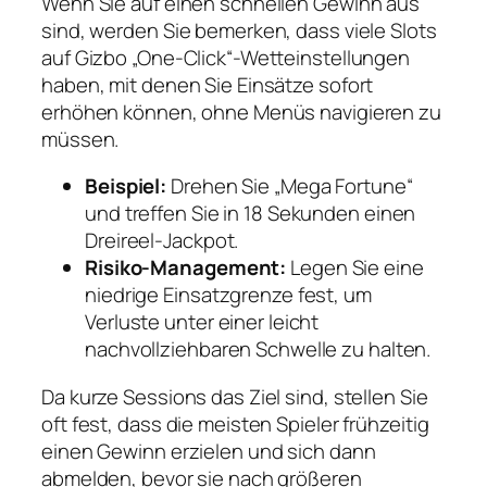
Wenn Sie auf einen schnellen Gewinn aus
sind, werden Sie bemerken, dass viele Slots
auf Gizbo „One‑Click“-Wetteinstellungen
haben, mit denen Sie Einsätze sofort
erhöhen können, ohne Menüs navigieren zu
müssen.
Beispiel:
Drehen Sie „Mega Fortune“
und treffen Sie in 18 Sekunden einen
Dreireel‑Jackpot.
Risiko-Management:
Legen Sie eine
niedrige Einsatzgrenze fest, um
Verluste unter einer leicht
nachvollziehbaren Schwelle zu halten.
Da kurze Sessions das Ziel sind, stellen Sie
oft fest, dass die meisten Spieler frühzeitig
einen Gewinn erzielen und sich dann
abmelden, bevor sie nach größeren