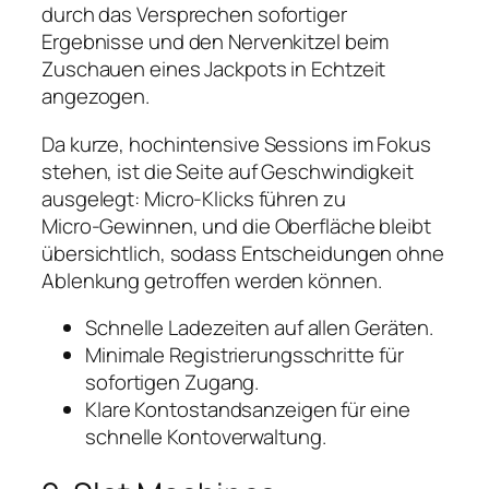
durch das Versprechen sofortiger
Ergebnisse und den Nervenkitzel beim
Zuschauen eines Jackpots in Echtzeit
angezogen.
Da kurze, hochintensive Sessions im Fokus
stehen, ist die Seite auf Geschwindigkeit
ausgelegt: Micro‑Klicks führen zu
Micro‑Gewinnen, und die Oberfläche bleibt
übersichtlich, sodass Entscheidungen ohne
Ablenkung getroffen werden können.
Schnelle Ladezeiten auf allen Geräten.
Minimale Registrierungsschritte für
sofortigen Zugang.
Klare Kontostandsanzeigen für eine
schnelle Kontoverwaltung.