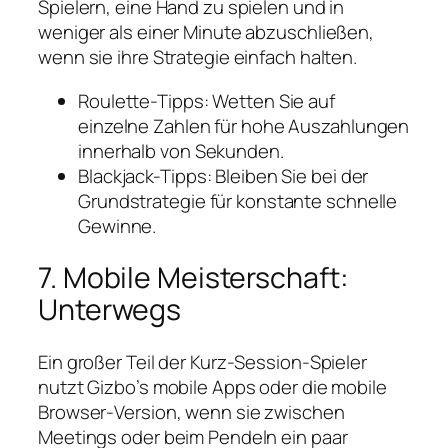
Spielern, eine Hand zu spielen und in
weniger als einer Minute abzuschließen,
wenn sie ihre Strategie einfach halten.
Roulette-Tipps: Wetten Sie auf
einzelne Zahlen für hohe Auszahlungen
innerhalb von Sekunden.
Blackjack-Tipps: Bleiben Sie bei der
Grundstrategie für konstante schnelle
Gewinne.
7. Mobile Meisterschaft:
Unterwegs
Ein großer Teil der Kurz‑Session‑Spieler
nutzt Gizbo’s mobile Apps oder die mobile
Browser‑Version, wenn sie zwischen
Meetings oder beim Pendeln ein paar