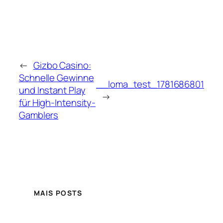
←
Gizbo Casino:
Schnelle Gewinne
__loma_test_1781686801
und Instant Play
→
für High‑Intensity-
Gamblers
MAIS POSTS