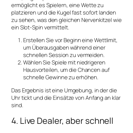
ermöglicht es Spielern, eine Wette zu
platzieren und die Kugel fast sofort landen
zu sehen, was den gleichen Nervenkitzel wie
ein Slot‑Spin vermittelt.
Erstellen Sie vor Beginn eine Wettlimit,
um Überausgaben während einer
schnellen Session zu vermeiden.
Wählen Sie Spiele mit niedrigeren
Hausvorteilen, um die Chancen auf
schnelle Gewinne zu erhöhen.
Das Ergebnis ist eine Umgebung, in der die
Uhr tickt und die Einsätze von Anfang an klar
sind.
4. Live Dealer, aber schnell