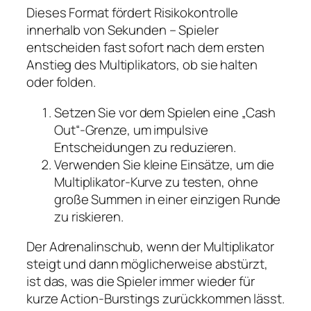
Dieses Format fördert Risikokontrolle
innerhalb von Sekunden – Spieler
entscheiden fast sofort nach dem ersten
Anstieg des Multiplikators, ob sie halten
oder folden.
Setzen Sie vor dem Spielen eine „Cash
Out“-Grenze, um impulsive
Entscheidungen zu reduzieren.
Verwenden Sie kleine Einsätze, um die
Multiplikator‑Kurve zu testen, ohne
große Summen in einer einzigen Runde
zu riskieren.
Der Adrenalinschub, wenn der Multiplikator
steigt und dann möglicherweise abstürzt,
ist das, was die Spieler immer wieder für
kurze Action‑Burstings zurückkommen lässt.