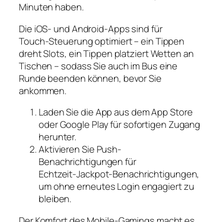
Minuten haben.
Die iOS- und Android‑Apps sind für
Touch‑Steuerung optimiert – ein Tippen
dreht Slots, ein Tippen platziert Wetten an
Tischen – sodass Sie auch im Bus eine
Runde beenden können, bevor Sie
ankommen.
Laden Sie die App aus dem App Store
oder Google Play für sofortigen Zugang
herunter.
Aktivieren Sie Push-
Benachrichtigungen für
Echtzeit‑Jackpot‑Benachrichtigungen,
um ohne erneutes Login engagiert zu
bleiben.
Der Komfort des Mobile‑Gamings macht es