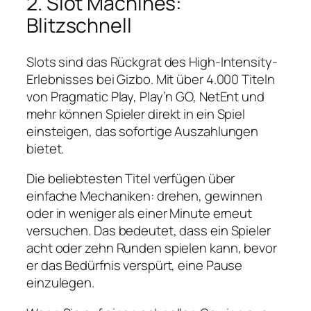
2. Slot Machines:
Blitzschnell
Slots sind das Rückgrat des High‑Intensity-
Erlebnisses bei Gizbo. Mit über 4.000 Titeln
von Pragmatic Play, Play’n GO, NetEnt und
mehr können Spieler direkt in ein Spiel
einsteigen, das sofortige Auszahlungen
bietet.
Die beliebtesten Titel verfügen über
einfache Mechaniken: drehen, gewinnen
oder in weniger als einer Minute erneut
versuchen. Das bedeutet, dass ein Spieler
acht oder zehn Runden spielen kann, bevor
er das Bedürfnis verspürt, eine Pause
einzulegen.