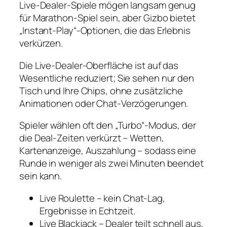
Live-Dealer-Spiele mögen langsam genug
für Marathon‑Spiel sein, aber Gizbo bietet
„Instant‑Play“-Optionen, die das Erlebnis
verkürzen.
Die Live-Dealer‑Oberfläche ist auf das
Wesentliche reduziert; Sie sehen nur den
Tisch und Ihre Chips, ohne zusätzliche
Animationen oder Chat‑Verzögerungen.
Spieler wählen oft den „Turbo“-Modus, der
die Deal‑Zeiten verkürzt – Wetten,
Kartenanzeige, Auszahlung – sodass eine
Runde in weniger als zwei Minuten beendet
sein kann.
Live Roulette – kein Chat‑Lag,
Ergebnisse in Echtzeit.
Live Blackjack – Dealer teilt schnell aus,