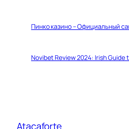
Пинко казино – Официальный сай
Novibet Review 2024: Irish Guide
Atacaforte