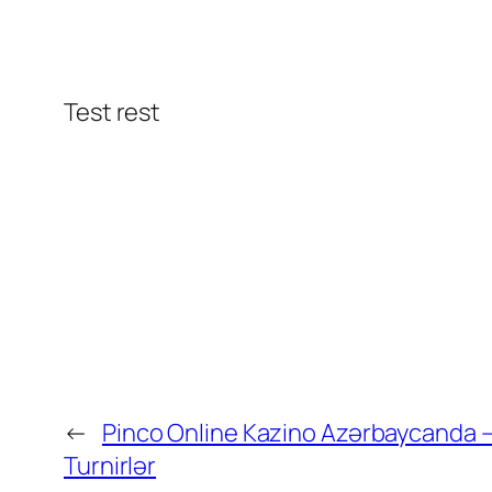
Test rest
←
Pinco Online Kazino Azərbaycanda –
Turnirlər