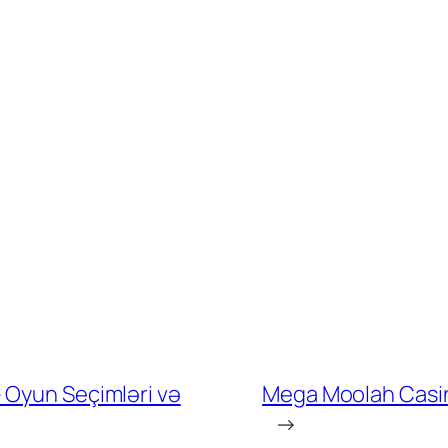
 Oyun Seçimləri və
Mega Moolah Casino
→