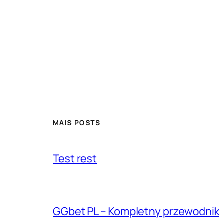
MAIS POSTS
Test rest
GGbet PL – Kompletny przewodnik 