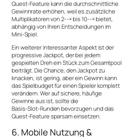
Quest‑Feature kann die durchschnittliche
Gewinnrate erhöhen, weil es zusätzliche
Multiplikatoren von 2‑‑× bis 10‑‑× bietet,
abhängig von Ihren Entscheidungen im
Mini‑Spiel.
Ein weiterer interessanter Aspekt ist der
progressive Jackpot, der bei jedem
gespielten Dreh ein Stück zum Gesamtpool
beiträgt. Die Chance, den Jackpot zu
knacken, ist gering, aber ein Gewinn kann
das Spielbudget für einen Spieler komplett
verändern. Wer auf sichere, häufige
Gewinne aus ist, sollte die
Basis‑Slot‑Runden bevorzugen und das
Quest‑Feature sparsam einsetzen.
6. Mobile Nutzung &