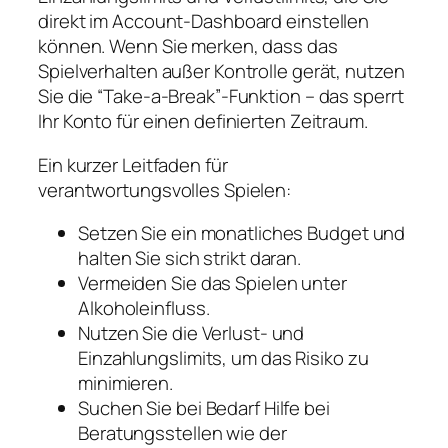
direkt im Account‑Dashboard einstellen
können. Wenn Sie merken, dass das
Spielverhalten außer Kontrolle gerät, nutzen
Sie die “Take‑a‑Break”-Funktion – das sperrt
Ihr Konto für einen definierten Zeitraum.
Ein kurzer Leitfaden für
verantwortungsvolles Spielen:
Setzen Sie ein monatliches Budget und
halten Sie sich strikt daran.
Vermeiden Sie das Spielen unter
Alkoholeinfluss.
Nutzen Sie die Verlust‑ und
Einzahlungslimits, um das Risiko zu
minimieren.
Suchen Sie bei Bedarf Hilfe bei
Beratungsstellen wie der