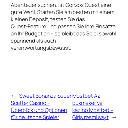
Abenteuer suchen, ist Gonzos Quest eine
gute Wahl. Starten Sie am besten mit einem
kleinen Deposit, testen Sie das
Quest‑Feature und passen Sie Ihre Einsätze
an Ihr Budget an – so bleibt das Spiel sowohl
spannend als auch
verantwortungsbewusst.
←
Sweet Bonanza Super
Mostbet AZ –
Scatter Casino –
bukmeker ve
Überblick und Optionen
kazino Mostbet –
für deutsche Spieler
Giriş rəsmi sayt
→