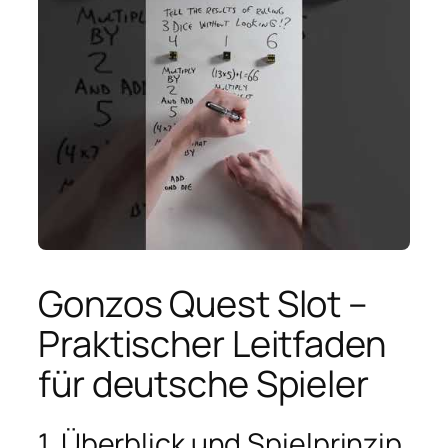
Gonzos Quest Slot –
Praktischer Leitfaden
für deutsche Spieler
1. Überblick und Spielprinzip