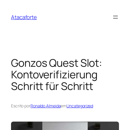
Pular
para
Atacaforte
o
conteúdo
Gonzos Quest Slot:
Kontoverifizierung
Schritt für Schritt
Escrito por
Ronaldo Almeida
em
Uncategorized