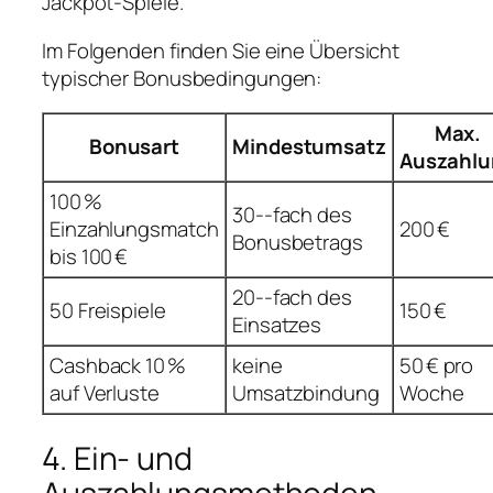
Jackpot‑Spiele.
Im Folgenden finden Sie eine Übersicht
typischer Bonusbedingungen:
Max.
Bonusart
Mindestumsatz
Auszahlu
100 %
30‑‑fach des
Einzahlungsmatch
200 €
Bonusbetrags
bis 100 €
20‑‑fach des
50 Freispiele
150 €
Einsatzes
Cashback 10 %
keine
50 € pro
auf Verluste
Umsatzbindung
Woche
4. Ein- und