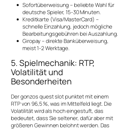
Sofortüberweisung – beliebte Wahl für
deutsche Spieler, 15‑30 Minuten.
Kreditkarte (Visa/MasterCard) –
schnelle Einzahlung, jedoch mögliche
Bearbeitungsgebühren bei Auszahlung.
Giropay – direkte Banküberweisung,
meist 1‑2 Werktage.
5. Spielmechanik: RTP,
Volatilität und
Besonderheiten
Der
gonzos quest slot
punktet mit einem
RTP von 96,5 %, was im Mittelfeld liegt. Die
Volatilität wird als hoch eingestuft, das
bedeutet, dass Sie seltener, dafür aber mit
größeren Gewinnen belohnt werden. Das