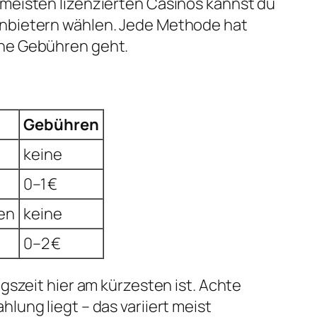
meisten lizenzierten Casinos kannst du
Anbietern wählen. Jede Methode hat
che Gebühren geht.
Gebühren
keine
0–1 €
den
keine
0–2 €
gszeit hier am kürzesten ist. Achte
ung liegt – das variiert meist