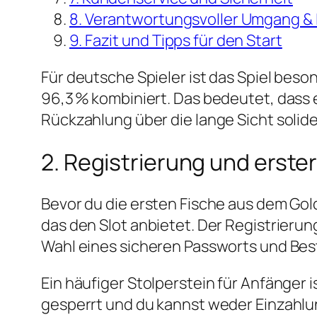
8. Verantwortungsvoller Umgang & 
9. Fazit und Tipps für den Start
Für deutsche Spieler ist das Spiel beson
96,3 % kombiniert. Das bedeutet, dass
Rückzahlung über die lange Sicht solide
2. Registrierung und erste
Bevor du die ersten Fische aus dem Gol
das den Slot anbietet. Der Registrierun
Wahl eines sicheren Passworts und Bes
Ein häufiger Stolperstein für Anfänger 
gesperrt und du kannst weder Einzahlun