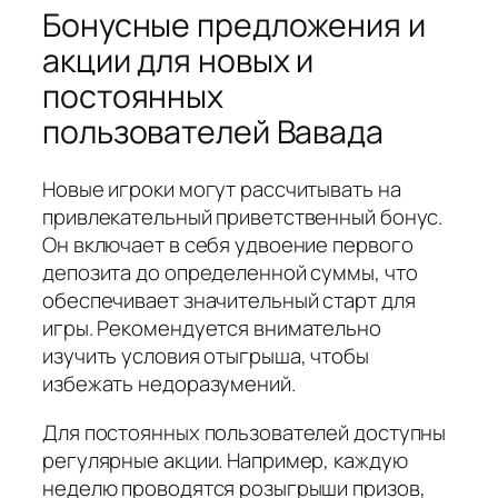
Бонусные предложения и
акции для новых и
постоянных
пользователей Вавада
Новые игроки могут рассчитывать на
привлекательный приветственный бонус.
Он включает в себя удвоение первого
депозита до определенной суммы, что
обеспечивает значительный старт для
игры. Рекомендуется внимательно
изучить условия отыгрыша, чтобы
избежать недоразумений.
Для постоянных пользователей доступны
регулярные акции. Например, каждую
неделю проводятся розыгрыши призов,