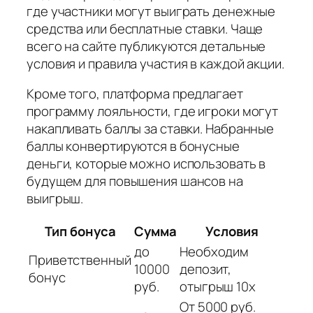
где участники могут выиграть денежные
средства или бесплатные ставки. Чаще
всего на сайте публикуются детальные
условия и правила участия в каждой акции.
Кроме того, платформа предлагает
программу лояльности, где игроки могут
накапливать баллы за ставки. Набранные
баллы конвертируются в бонусные
деньги, которые можно использовать в
будущем для повышения шансов на
выигрыш.
Тип бонуса
Сумма
Условия
до
Необходим
Приветственный
10000
депозит,
бонус
руб.
отыгрыш 10x
От 5000 руб.