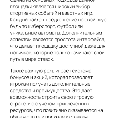
площадки является широкий выбор
спортивных событий и азартных игр.
Каждый найдет предложение на свой вкус,
будь то киберспорт, футбол или
уникальные автоматы. Дополнительным
аспектом является простота интерфейса,
что делает площадку доступной даже для
новичков, которые только начинают свой
путь в мире ставок.
Также важную роль играет система
бонусов и акций, которая позволяет
игрокам получать дополнительные
средства и преимущества. Это дает
возможность строить свою игровую
стратегию с учетом привлеченных
ресурсов, что позитивно сказывается на
общем опыте и подходе к ставкам.