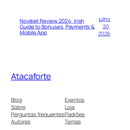
julho
Novibet Review 2024: Irish
20,
Guide to Bonuses, Payments &
Mobile App
2026
Atacaforte
Blog
Eventos
Sobre
Loja
Perguntas frequentes
Padrões
Autores
Temas